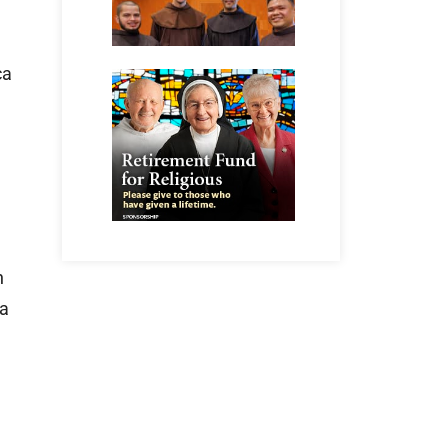
ca
n
ha