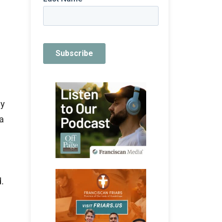
ay
a
.