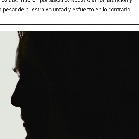
 pesar de nuestra voluntad y esfuerzo en lo contrario.